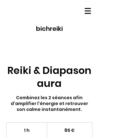
bichreiki
Reiki & Diapason
aura
Combinez les 2 séances afin
d'amplifier l'énergie et retrouver
son calme instantanément.
85
euros
1 h
1
85 €