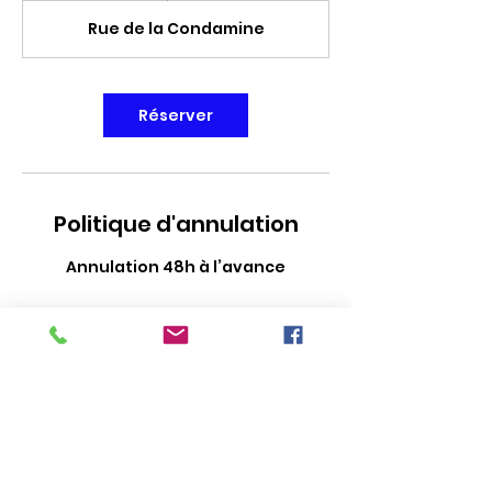
Rue de la Condamine
Réserver
Politique d'annulation
Annulation 48h à l’avance
Coordonnées
8 Rue de la Condamine, Lattes,
France
+ 0641328298
bichlien@bichreiki.com